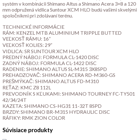
systém v kombinácii Shimano Altus a Shimano Acera 3×8 a 120
mm odpružená vidlica Suntour XCM HLO budú vašimi skvelými
spoločníkmi pri zdolávaní terénu.
TECHNICKÉ INFORMÁCIE
RÁM: KENZEL MTB ALUMINIUM TRIPPLE BUTTED
VEĽKOSŤ RÁMU: 16”
VEĽKOSŤ KOLIES: 29”
VIDLICA: SR SUNTOUR XCM HLO
PREDNÝ NÁBOJ: FORMULA CL-1420 DISC
ZADNÝ NÁBOJ: FORMULA CL-1422 DISC
RADENIE: SHIMANO ALTUS SL-M315 3X8SPD
PREHADZOVAČ: SHIMANO ACERA RD-M360-GS
PREŠMÝKAČ: SHIMANO ALTUS FD-M310
REŤAZ: KMC Z8 112L
PREVODNÍK S KĽUKAMI: SHIMANO TOURNEY FC-TY501
42/34/24T
KAZETA: SHIMANO CS-HG31 11-32T 8SPD
BRZDY: SHIMANO BR-M315 HYDRAULIC DISC
RÁFIKY: RMK ZION COLOR
Súvisiace produkty