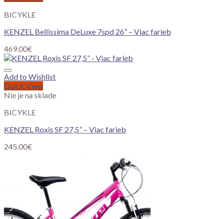
BICYKLE
KENZEL Bellissima DeLuxe 7spd 26” – Viac farieb
469.00
€
Add to Wishlist
Quick View
Nie je na sklade
BICYKLE
KENZEL Roxis SF 27,5” – Viac farieb
245.00
€