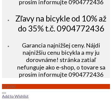
prosím informujte 0904772436
Zľavy na bicykle od 10% až
do 35% t.č. 0904772436
Garancia najnižšej ceny. Nájdi
najnižšiu cenu bicykla a my ju
dorovnáme! stránka zatiaľ
nefunguje ako e-shop, o tovare sa
prosím informujte 0904772436
ZĽAVA!
Add to Wishlist