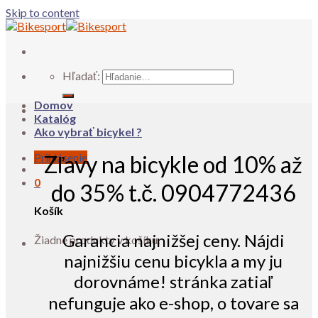
Skip to content
Hľadať:
Domov
Katalóg
Ako vybrať bicykel ?
Prihlásenie
Zľavy na bicykle od 10% až
0
do 35% t.č. 0904772436
Košík
Garancia najnižšej ceny. Nájdi
Žiadne produkty v košíku.
najnižšiu cenu bicykla a my ju
dorovnáme! stránka zatiaľ
nefunguje ako e-shop, o tovare sa