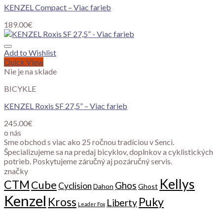
KENZEL Compact – Viac farieb
189.00
€
Add to Wishlist
Quick View
Nie je na sklade
BICYKLE
KENZEL Roxis SF 27,5” – Viac farieb
245.00
€
o nás
Sme obchod s viac ako 25 ročnou tradíciou v Senci.
Špecializujeme sa na predaj bicyklov, doplnkov a cyklistických
potrieb. Poskytujeme záručný aj pozáručný servis.
značky
Kellys
CTM
Cube
Ghos
Cyclision
Dahon
Ghost
Kenzel
Kross
Puky
Liberty
Leader Fox