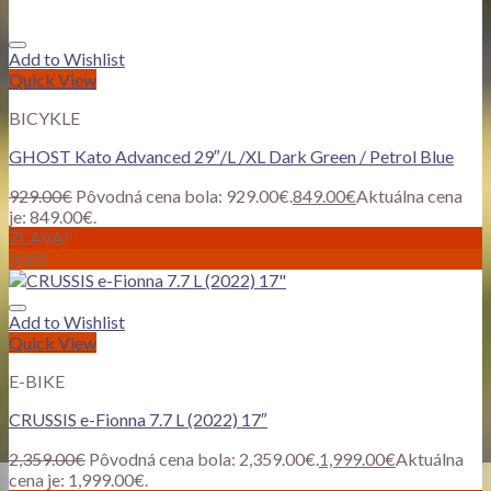
Add to Wishlist
Quick View
BICYKLE
GHOST Kato Advanced 29″/L /XL Dark Green / Petrol Blue
929.00
€
Pôvodná cena bola: 929.00€.
849.00
€
Aktuálna cena
je: 849.00€.
ZĽAVA!
2022
Add to Wishlist
Quick View
E-BIKE
CRUSSIS e-Fionna 7.7 L (2022) 17″
2,359.00
€
Pôvodná cena bola: 2,359.00€.
1,999.00
€
Aktuálna
cena je: 1,999.00€.