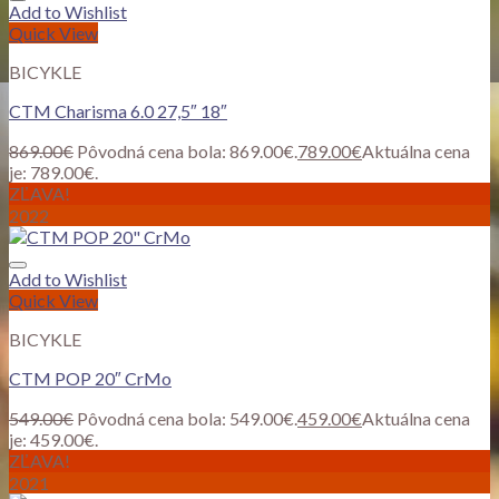
Add to Wishlist
Quick View
BICYKLE
CTM Charisma 6.0 27,5″ 18″
869.00
€
Pôvodná cena bola: 869.00€.
789.00
€
Aktuálna cena
je: 789.00€.
ZĽAVA!
2022
Add to Wishlist
Quick View
BICYKLE
CTM POP 20″ CrMo
549.00
€
Pôvodná cena bola: 549.00€.
459.00
€
Aktuálna cena
je: 459.00€.
ZĽAVA!
2021