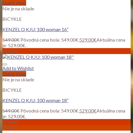
Quick View
Nie je na sklade
BICYKLE
KENZEL Q KJU: 100 woman 16“
549.00
€
Pôvodná cena bola: 549.00€.
529.00
€
Aktuálna cena
je: 529.00€.
ZĽAVA!
Add to Wishlist
Quick View
Nie je na sklade
BICYKLE
KENZEL Q KJU: 100 woman 18“
549.00
€
Pôvodná cena bola: 549.00€.
529.00
€
Aktuálna cena
je: 529.00€.
ZĽAVA!
2024