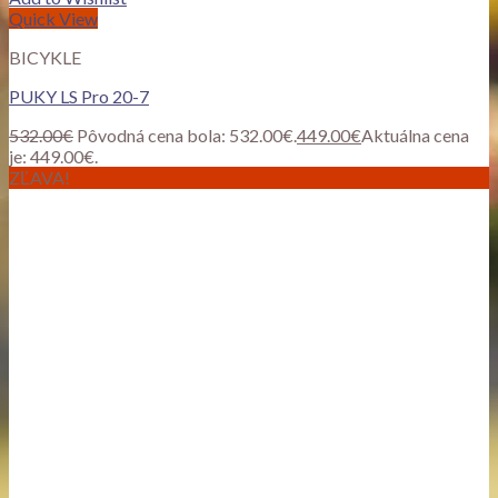
Quick View
BICYKLE
PUKY LS Pro 20-7
532.00
€
Pôvodná cena bola: 532.00€.
449.00
€
Aktuálna cena
je: 449.00€.
ZĽAVA!