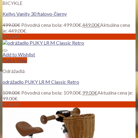
BICYKLE
Kellys Vanity 30 fialovo-čierny
499.00
€
Pôvodná cena bola: 499.00€.
449.00
€
Aktuálna cena
je: 449.00€.
ZĽAVA!
Add to Wishlist
Quick View
Odrážadlá
odrážadlo PUKY LR M Classic Retro
109.00
€
Pôvodná cena bola: 109.00€.
99.00
€
Aktuálna cena je:
99.00€.
ZĽAVA!