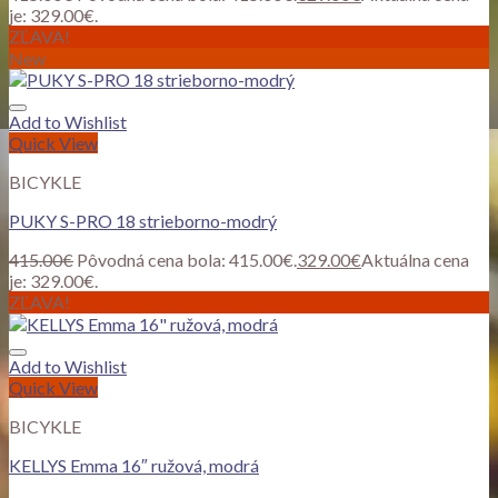
je: 329.00€.
ZĽAVA!
New
Add to Wishlist
Quick View
BICYKLE
PUKY S-PRO 18 strieborno-modrý
415.00
€
Pôvodná cena bola: 415.00€.
329.00
€
Aktuálna cena
je: 329.00€.
ZĽAVA!
Add to Wishlist
Quick View
BICYKLE
KELLYS Emma 16″ ružová, modrá