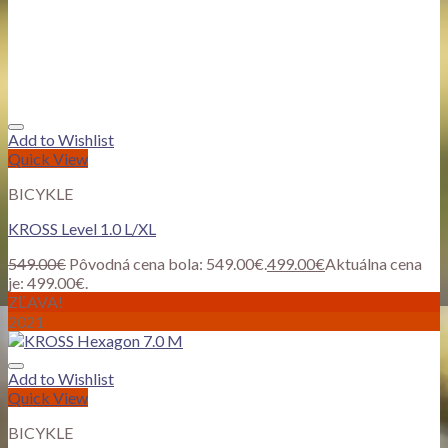
Add to Wishlist
Quick View
BICYKLE
KROSS Level 1.0 L/XL
549.00
€
Pôvodná cena bola: 549.00€.
499.00
€
Aktuálna cena
je: 499.00€.
ZĽAVA!
2021
Add to Wishlist
Quick View
BICYKLE