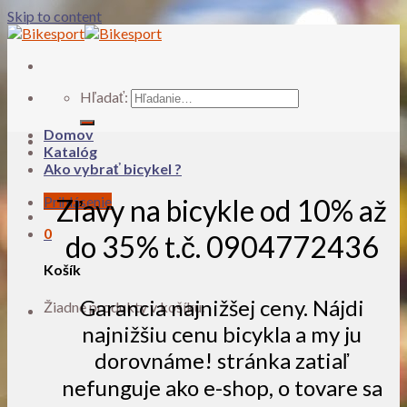
Skip to content
Hľadať:
Domov
Katalóg
Ako vybrať bicykel ?
Prihlásenie
Zľavy na bicykle od 10% až
0
do 35% t.č. 0904772436
Košík
Garancia najnižšej ceny. Nájdi
Žiadne produkty v košíku.
najnižšiu cenu bicykla a my ju
dorovnáme! stránka zatiaľ
nefunguje ako e-shop, o tovare sa