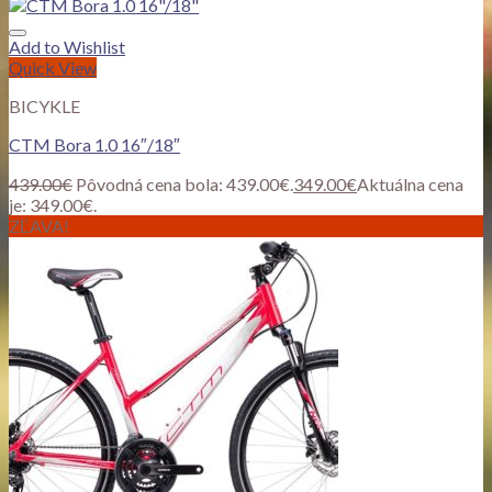
Add to Wishlist
Quick View
BICYKLE
CTM Bora 1.0 16″/18″
439.00
€
Pôvodná cena bola: 439.00€.
349.00
€
Aktuálna cena
je: 349.00€.
ZĽAVA!