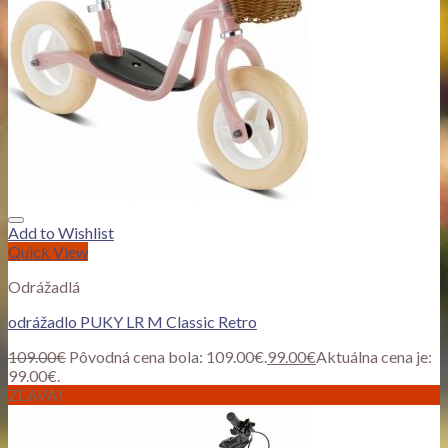
Add to Wishlist
Quick View
Odrážadlá
odrážadlo PUKY LR M Classic Retro
109.00
€
Pôvodná cena bola: 109.00€.
99.00
€
Aktuálna cena je:
99.00€.
ZĽAVA!