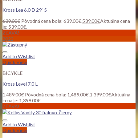
Kross Lea 6.0 D 29″ S
639.00
€
Pôvodná cena bola: 639.00€.
539.00
€
Aktuálna cena
je: 539.00€.
ZĽAVA!
2022
Add to Wishlist
Quick View
BICYKLE
Kross Level 7.0 L
1,489.00
€
Pôvodná cena bola: 1,489.00€.
1,399.00
€
Aktuálna
cena je: 1,399.00€.
ZĽAVA!
Add to Wishlist
Quick View