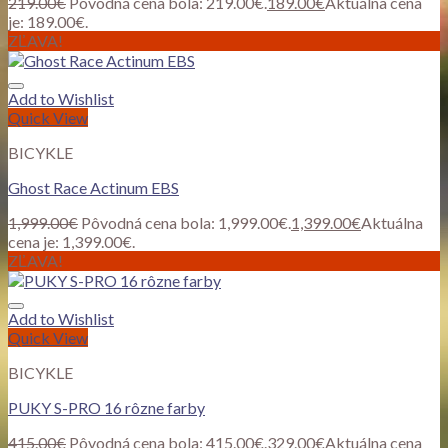
219.00
€
Pôvodná cena bola: 219.00€.
189.00
€
Aktuálna cena
je: 189.00€.
ZĽAVA!
Add to Wishlist
Quick View
BICYKLE
Ghost Race Actinum EBS
1,999.00
€
Pôvodná cena bola: 1,999.00€.
1,399.00
€
Aktuálna
cena je: 1,399.00€.
ZĽAVA!
Add to Wishlist
Quick View
BICYKLE
PUKY S-PRO 16 rôzne farby
415.00
€
Pôvodná cena bola: 415.00€.
329.00
€
Aktuálna cena