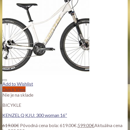
Add to Wishlist
Quick View
Nie je na sklade
BICYKLE
KENZEL Q KJU: 300 woman 16“
619.00
€
Pôvodná cena bola: 619.00€.
599.00
€
Aktuálna cena