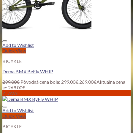
Add to Wishlist
Quick View
BICYKLE
Dema BMX BeFly WHIP
299.00
€
Pôvodná cena bola: 299.00€.
269.00
€
Aktuálna cena
je: 269.00€.
ZĽAVA!
Add to Wishlist
Quick View
BICYKLE