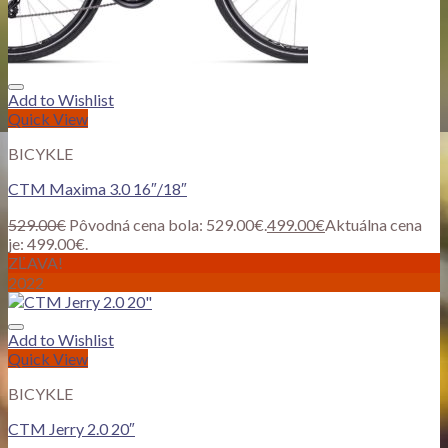
Add to Wishlist
Quick View
BICYKLE
CTM Maxima 3.0 16″/18″
529.00
€
Pôvodná cena bola: 529.00€.
499.00
€
Aktuálna cena
je: 499.00€.
ZĽAVA!
2022
Add to Wishlist
Quick View
BICYKLE
CTM Jerry 2.0 20″