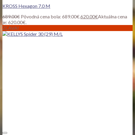
KROSS Hexagon 7.0 M
689.00
€
Pôvodná cena bola: 689.00€.
620.00
€
Aktuálna cena
je: 620.00€.
ZĽAVA!