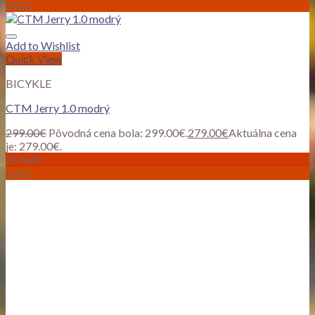
2022
Add to Wishlist
Quick View
BICYKLE
CTM Jerry 1.0 modrý
299.00
€
Pôvodná cena bola: 299.00€.
279.00
€
Aktuálna cena
je: 279.00€.
ZĽAVA!
2021