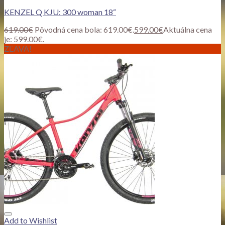
KENZEL Q KJU: 300 woman 18“
619.00
€
Pôvodná cena bola: 619.00€.
599.00
€
Aktuálna cena
je: 599.00€.
ZĽAVA!
Add to Wishlist