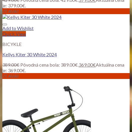
je: 379.00€.
ZĽAVA!
Add to Wishlist
Quick View
BICYKLE
Kellys Kiter 30 White 2024
389.00
€
Pôvodná cena bola: 389.00€.
369.00
€
Aktuálna cena
je: 369.00€.
ZĽAVA!