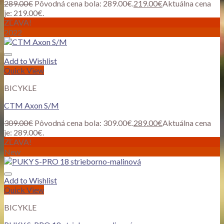
289.00
€
Pôvodná cena bola: 289.00€.
219.00
€
Aktuálna cena
je: 219.00€.
ZĽAVA!
2022
Add to Wishlist
Quick View
BICYKLE
CTM Axon S/M
309.00
€
Pôvodná cena bola: 309.00€.
289.00
€
Aktuálna cena
je: 289.00€.
ZĽAVA!
New
Add to Wishlist
Quick View
BICYKLE