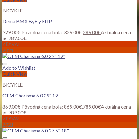
BICYKLE
Dema BMX ByFly FLIP
329.00
€
Pôvodná cena bola: 329.00€.
289.00
€
Aktuálna cena
je: 289.00€.
ZĽAVA!
2021
Add to Wishlist
Quick View
BICYKLE
CTM Charisma 6.0 29″ 19″
869.00
€
Pôvodná cena bola: 869.00€.
789.00
€
Aktuálna cena
je: 789.00€.
ZĽAVA!
2021