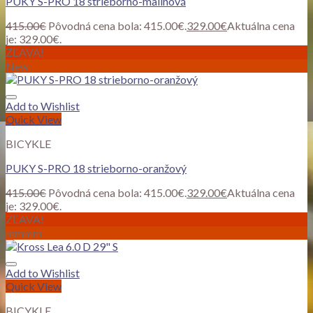
PUKY S-PRO 18 strieborno-malinová
415.00
€
Pôvodná cena bola: 415.00€.
329.00
€
Aktuálna cena
je: 329.00€.
ZĽAVA!
New
Add to Wishlist
Quick View
BICYKLE
PUKY S-PRO 18 strieborno-oranžový
415.00
€
Pôvodná cena bola: 415.00€.
329.00
€
Aktuálna cena
je: 329.00€.
ZĽAVA!
mmmm
Add to Wishlist
Quick View
BICYKLE