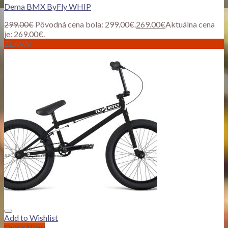
Dema BMX ByFly WHIP
299.00
€
Pôvodná cena bola: 299.00€.
269.00
€
Aktuálna cena
je: 269.00€.
ZĽAVA!
Add to Wishlist
Quick View