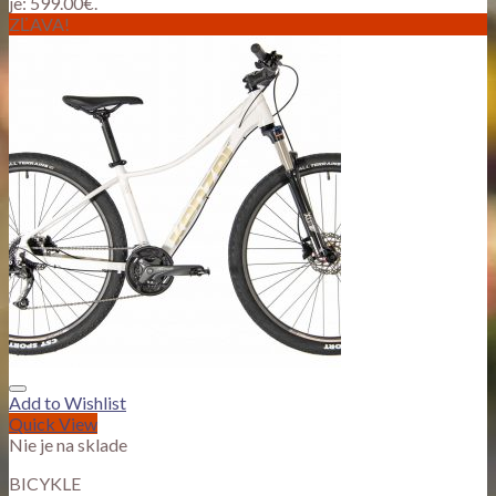
je: 599.00€.
ZĽAVA!
Add to Wishlist
Quick View
Nie je na sklade
BICYKLE