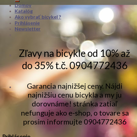
Domov
Katalóg
Ako vybrať bicykel ?
Prihlásenie
Newsletter
Zľavy na bicykle od 10% až
do 35% t.č. 0904772436
Garancia najnižšej ceny. Nájdi
najnižšiu cenu bicykla a my ju
dorovnáme! stránka zatiaľ
nefunguje ako e-shop, o tovare sa
prosím informujte 0904772436
Prihlásenie