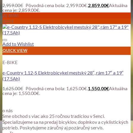
2,959.00
€
Pôvodná cena bola: 2,959.00€.
2,859.00
€
Aktuálna
cena je: 2,859.00€.
ZĽAVA!
2023
Add to Wishlist
QUICK VIEW
E-BIKE
e-Country 1.12-S Elektrobicykel mestský 28″, rám 17″ a 19″
(17.5Ah)
1,625.00
€
Pôvodná cena bola: 1,625.00€.
1,550.00
€
Aktuálna
cena je: 1,550.00€.
o nás
Sme obchod s viac ako 25 ročnou tradíciou v Senci.
Špecializujeme sa na predaj bicyklov, doplnkov a cyklistických
potrieb. Poskytujeme záručný aj pozáručný servis.