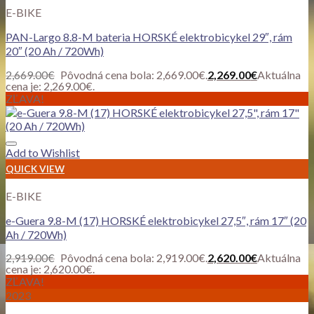
E-BIKE
PAN-Largo 8.8-M bateria HORSKÉ elektrobicykel 29″, rám
20″ (20 Ah / 720Wh)
2,669.00
€
Pôvodná cena bola: 2,669.00€.
2,269.00
€
Aktuálna
cena je: 2,269.00€.
ZĽAVA!
Add to Wishlist
QUICK VIEW
E-BIKE
e-Guera 9.8-M (17) HORSKÉ elektrobicykel 27,5″, rám 17″ (20
Ah / 720Wh)
2,919.00
€
Pôvodná cena bola: 2,919.00€.
2,620.00
€
Aktuálna
cena je: 2,620.00€.
ZĽAVA!
2023