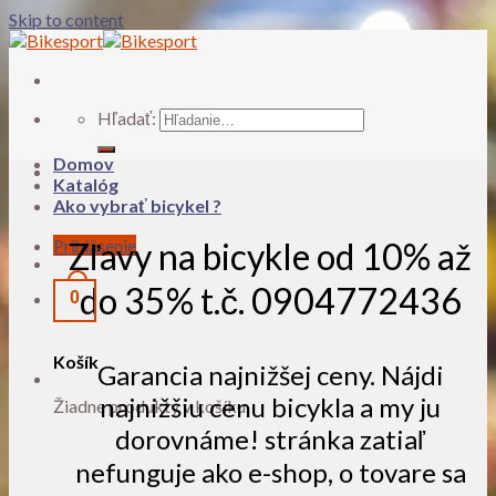
Skip to content
Hľadať:
Domov
Katalóg
Ako vybrať bicykel ?
Prihlásenie
Zľavy na bicykle od 10% až
do 35% t.č. 0904772436
0
Košík
Garancia najnižšej ceny. Nájdi
najnižšiu cenu bicykla a my ju
Žiadne produkty v košíku.
dorovnáme! stránka zatiaľ
nefunguje ako e-shop, o tovare sa