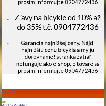
prosím informujte 0904772436
Zľavy na bicykle od 10% až
do 35% t.č. 0904772436
Garancia najnižšej ceny. Nájdi
najnižšiu cenu bicykla a my ju
dorovnáme! stránka zatiaľ
nefunguje ako e-shop, o tovare sa
prosím informujte 0904772436
ZĽAVA!
2022
Add to Wishlist