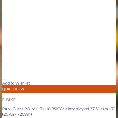
Add to Wishlist
QUICK VIEW
E-BIKE
PAN-Guera 9.8-M (17) HORSKÝ elektrobicykel 27,5″, rám 17″
(20 Ah / 720Wh)