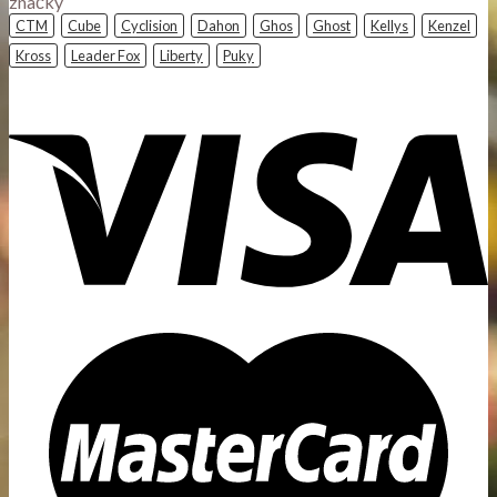
značky
CTM
Cube
Cyclision
Dahon
Ghos
Ghost
Kellys
Kenzel
Kross
Leader Fox
Liberty
Puky