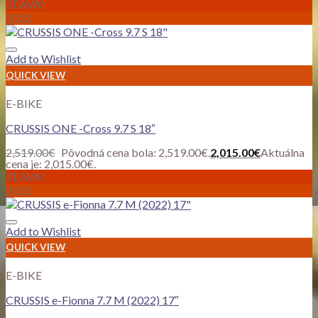
ZĽAVA!
2022
Add to Wishlist
QUICK VIEW
E-BIKE
CRUSSIS ONE -Cross 9.7 S 18″
2,519.00
€
Pôvodná cena bola: 2,519.00€.
2,015.00
€
Aktuálna
cena je: 2,015.00€.
ZĽAVA!
2022
Add to Wishlist
QUICK VIEW
E-BIKE
CRUSSIS e-Fionna 7.7 M (2022) 17″