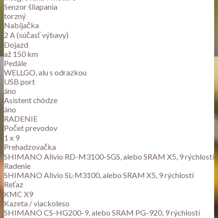
Senzor šliapania
torzný
Nabíjačka
2 A (súčasť výbavy)
Dojazd
až 150 km
Pedále
WELLGO, alu s odrazkou
USB port
áno
Asistent chôdze
áno
RADENIE
Počet prevodov
1 x 9
Prehadzovačka
SHIMANO Alivio RD-M3100-SGS, alebo SRAM X5, 9 rýchlostí
Radenie
SHIMANO Alivio SL-M3100, alebo SRAM X5, 9 rýchlostí
Reťaz
KMC X9
Kazeta / viackoleso
SHIMANO CS-HG200-9, alebo SRAM PG-920, 9 rýchlostí