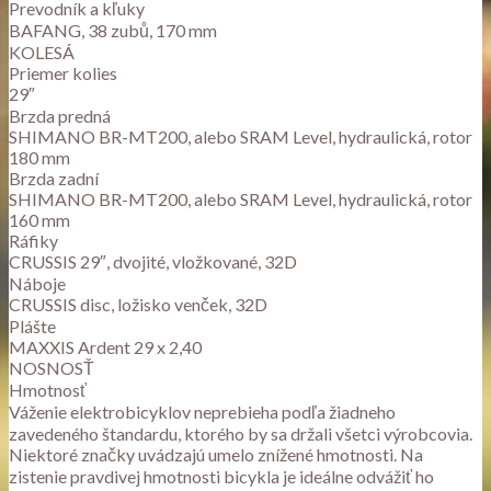
Prevodník a kľuky
BAFANG, 38 zubů, 170 mm
KOLESÁ
Priemer kolies
29″
Brzda predná
SHIMANO BR-MT200, alebo SRAM Level, hydraulická, rotor
180 mm
Brzda zadní
SHIMANO BR-MT200, alebo SRAM Level, hydraulická, rotor
160 mm
Ráfiky
CRUSSIS 29″, dvojité, vložkované, 32D
Náboje
CRUSSIS disc, ložisko venček, 32D
Plášte
MAXXIS Ardent 29 x 2,40
NOSNOSŤ
Hmotnosť
Váženie elektrobicyklov neprebieha podľa žiadneho
zavedeného štandardu, ktorého by sa držali všetci výrobcovia.
Niektoré značky uvádzajú umelo znížené hmotnosti. Na
zistenie pravdivej hmotnosti bicykla je ideálne odvážiť ho