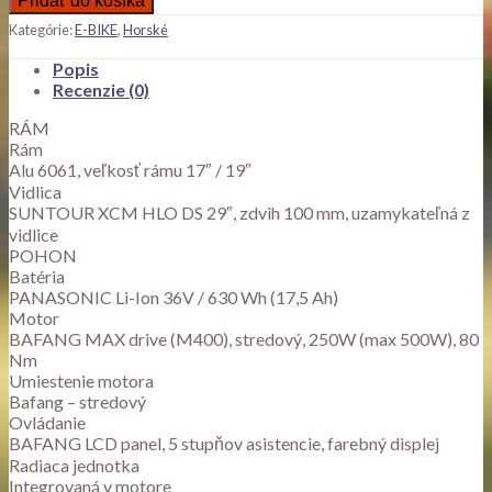
Pridať do košíka
Kategórie:
E-BIKE
,
Horské
Popis
Recenzie (0)
RÁM
Rám
Alu 6061, veľkosť rámu 17″ / 19″
Vidlica
SUNTOUR XCM HLO DS 29″, zdvih 100 mm, uzamykateľná z
vidlice
POHON
Batéria
PANASONIC Li-Ion 36V / 630 Wh (17,5 Ah)
Motor
BAFANG MAX drive (M400), stredový, 250W (max 500W), 80
Nm
Umiestenie motora
Bafang – stredový
Ovládanie
BAFANG LCD panel, 5 stupňov asistencie, farebný displej
Radiaca jednotka
Integrovaná v motore