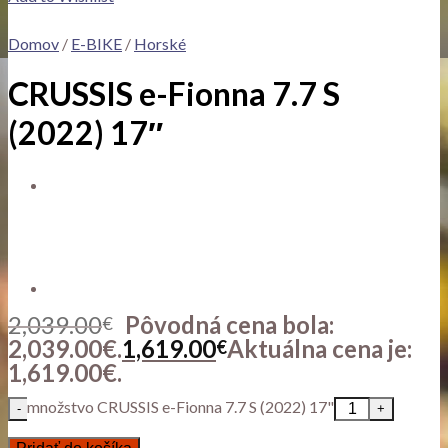
Domov
/
E-BIKE
/
Horské
CRUSSIS e-Fionna 7.7 S
(2022) 17″
2,039.00
Pôvodná cena bola:
€
2,039.00€.
1,619.00
Aktuálna cena je:
€
1,619.00€.
množstvo CRUSSIS e-Fionna 7.7 S (2022) 17"