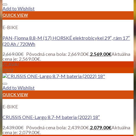
Add to Wishlist
QUICK VIEW
E-BIKE
PAN-Fionna 8.8-M (17) HORSKÉ elektrobicykel 29″, rám 17″
(20 Ah / 720Wh
2,669.00
€
Pôvodná cena bola: 2,669.00€.
2,569.00
€
Aktuálna
cena je: 2,569.00€.
ZĽAVA!
2022
Add to Wishlist
QUICK VIEW
E-BIKE
CRUSSIS ONE-Largo 8.7-M bateria (2022) 18″
2,439.00
€
Pôvodná cena bola: 2,439.00€.
2,079.00
€
Aktuálna
cena je: 2,079.00€.