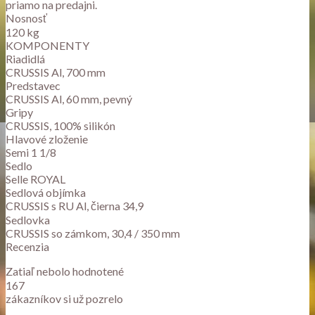
priamo na predajni.
Nosnosť
120 kg
KOMPONENTY
Riadidlá
CRUSSIS Al, 700 mm
Predstavec
CRUSSIS Al, 60 mm, pevný
Gripy
CRUSSIS, 100% silikón
Hlavové zloženie
Semi 1 1/8
Sedlo
Selle ROYAL
Sedlová objímka
CRUSSIS s RU Al, čierna 34,9
Sedlovka
CRUSSIS so zámkom, 30,4 / 350 mm
Recenzia
Zatiaľ nebolo hodnotené
167
zákazníkov si už pozrelo