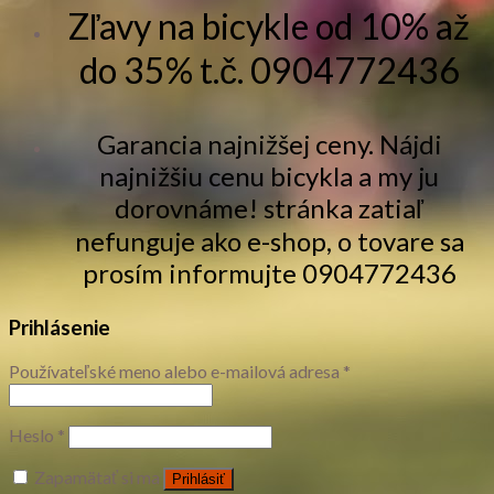
Zľavy na bicykle od 10% až
do 35% t.č. 0904772436
Garancia najnižšej ceny. Nájdi
najnižšiu cenu bicykla a my ju
dorovnáme! stránka zatiaľ
nefunguje ako e-shop, o tovare sa
prosím informujte 0904772436
Prihlásenie
Používateľské meno alebo e-mailová adresa
*
Heslo
*
Zapamätať si ma
Prihlásiť