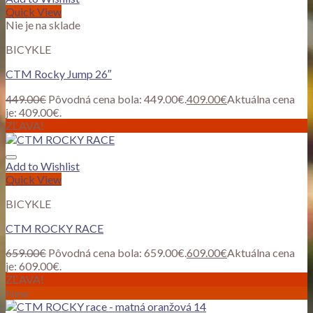
Quick View
Nie je na sklade
BICYKLE
CTM Rocky Jump 26″
449.00
€
Pôvodná cena bola: 449.00€.
409.00
€
Aktuálna cena
je: 409.00€.
ZĽAVA!
Add to Wishlist
Quick View
BICYKLE
CTM ROCKY RACE
659.00
€
Pôvodná cena bola: 659.00€.
609.00
€
Aktuálna cena
je: 609.00€.
ZĽAVA!
New