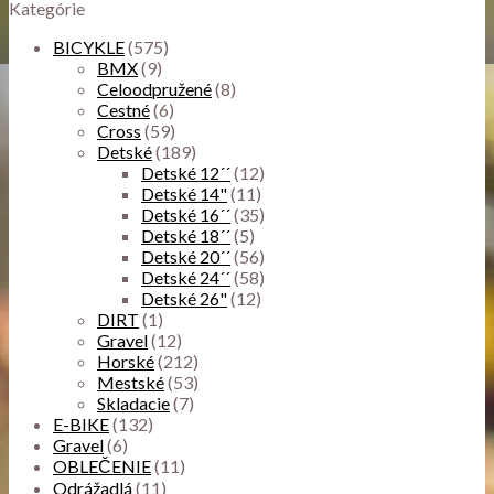
Kategórie
BICYKLE
(575)
BMX
(9)
Celoodpružené
(8)
Cestné
(6)
Cross
(59)
Detské
(189)
Detské 12´´
(12)
Detské 14"
(11)
Detské 16´´
(35)
Detské 18´´
(5)
Detské 20´´
(56)
Detské 24´´
(58)
Detské 26"
(12)
DIRT
(1)
Gravel
(12)
Horské
(212)
Mestské
(53)
Skladacie
(7)
E-BIKE
(132)
Gravel
(6)
OBLEČENIE
(11)
Odrážadlá
(11)