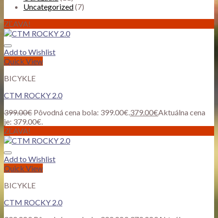
Uncategorized
(7)
ZĽAVA!
Add to Wishlist
Quick View
BICYKLE
CTM ROCKY 2.0
399.00
€
Pôvodná cena bola: 399.00€.
379.00
€
Aktuálna cena
je: 379.00€.
ZĽAVA!
Add to Wishlist
Quick View
BICYKLE
CTM ROCKY 2.0