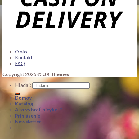
O nás
Kontakt
FAQ
Copyright 2026 ©
UX Themes
Hľadať:
Domov
Katalóg
Ako vybrať bicykel ?
Prihlásenie
Newsletter