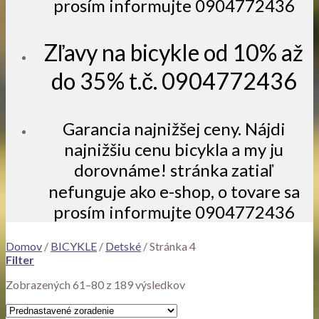
prosím informujte 0904772436
Zľavy na bicykle od 10% až
do 35% t.č. 0904772436
Garancia najnižšej ceny. Nájdi
najnižšiu cenu bicykla a my ju
dorovnáme! stránka zatiaľ
nefunguje ako e-shop, o tovare sa
prosím informujte 0904772436
Domov
/
BICYKLE
/
Detské
/
Stránka 4
Filter
Zobrazených 61–80 z 189 výsledkov