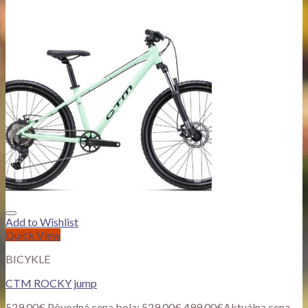
Add to Wishlist
Quick View
BICYKLE
CTM ROCKY jump
529.00
€
Pôvodná cena bola: 529.00€.
499.00
€
Aktuálna cena