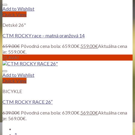
Add to Wishlist
Quick View
Detské 26"
CTM ROCKY race – matná oranžová 14
659.00
€
Pôvodná cena bola: 659.00€.
559.00
€
Aktuálna cena
je: 559.00€.
ZĽAVA!
Add to Wishlist
Quick View
BICYKLE
CTM ROCKY RACE 26″
639.00
€
Pôvodná cena bola: 639.00€.
569.00
€
Aktuálna cena
je: 569.00€.
1