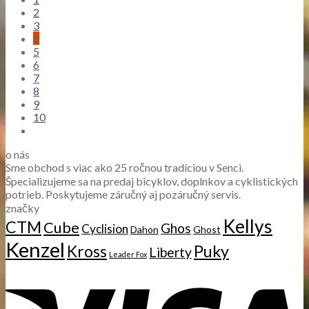
2
3
4
5
6
7
8
9
10
o nás
Sme obchod s viac ako 25 ročnou tradíciou v Senci.
Špecializujeme sa na predaj bicyklov, doplnkov a cyklistických
potrieb. Poskytujeme záručný aj pozáručný servis.
značky
Kellys
CTM
Cube
Ghos
Cyclision
Dahon
Ghost
Kenzel
Kross
Puky
Liberty
Leader Fox