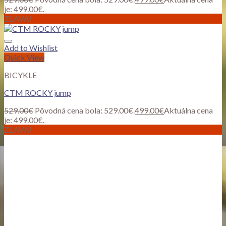
je: 499.00€.
ZĽAVA!
Add to Wishlist
Quick View
BICYKLE
CTM ROCKY jump
529.00
€
Pôvodná cena bola: 529.00€.
499.00
€
Aktuálna cena
je: 499.00€.
ZĽAVA!