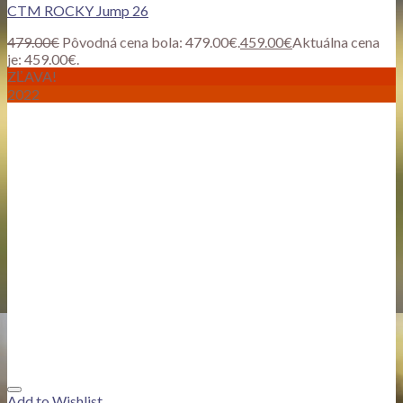
CTM ROCKY Jump 26
479.00
€
Pôvodná cena bola: 479.00€.
459.00
€
Aktuálna cena
je: 459.00€.
ZĽAVA!
2022
Add to Wishlist