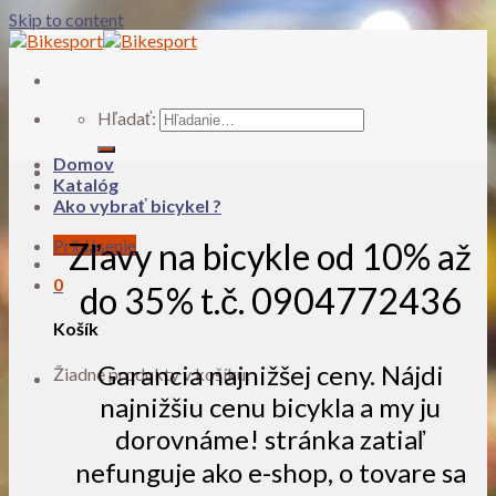
Skip to content
Hľadať:
Domov
Katalóg
Ako vybrať bicykel ?
Prihlásenie
Zľavy na bicykle od 10% až
0
do 35% t.č. 0904772436
Košík
Garancia najnižšej ceny. Nájdi
Žiadne produkty v košíku.
najnižšiu cenu bicykla a my ju
dorovnáme! stránka zatiaľ
nefunguje ako e-shop, o tovare sa