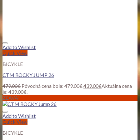
Add to Wishlist
Quick View
BICYKLE
CTM ROCKY JUMP 26
479.00
€
Pôvodná cena bola: 479.00€.
439.00
€
Aktuálna cena
je: 439.00€.
ZĽAVA!
Add to Wishlist
Quick View
BICYKLE