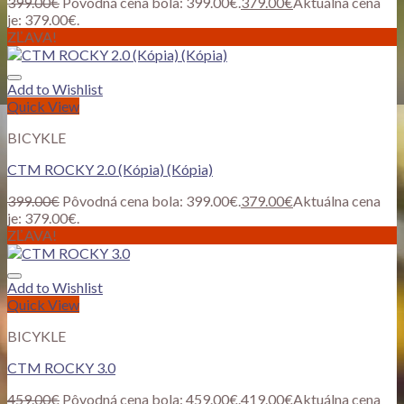
399.00
€
Pôvodná cena bola: 399.00€.
379.00
€
Aktuálna cena
je: 379.00€.
ZĽAVA!
Add to Wishlist
Quick View
BICYKLE
CTM ROCKY 2.0 (Kópia) (Kópia)
399.00
€
Pôvodná cena bola: 399.00€.
379.00
€
Aktuálna cena
je: 379.00€.
ZĽAVA!
Add to Wishlist
Quick View
BICYKLE
CTM ROCKY 3.0
459.00
€
Pôvodná cena bola: 459.00€.
419.00
€
Aktuálna cena