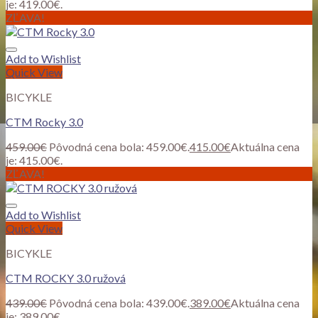
je: 419.00€.
ZĽAVA!
Add to Wishlist
Quick View
BICYKLE
CTM Rocky 3.0
459.00
€
Pôvodná cena bola: 459.00€.
415.00
€
Aktuálna cena
je: 415.00€.
ZĽAVA!
Add to Wishlist
Quick View
BICYKLE
CTM ROCKY 3.0 ružová
439.00
€
Pôvodná cena bola: 439.00€.
389.00
€
Aktuálna cena
je: 389.00€.