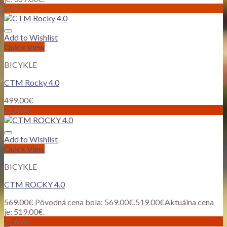
2021
Add to Wishlist
Quick View
BICYKLE
CTM Rocky 4.0
499.00
€
ZĽAVA!
Add to Wishlist
Quick View
BICYKLE
CTM ROCKY 4.0
569.00
€
Pôvodná cena bola: 569.00€.
519.00
€
Aktuálna cena
je: 519.00€.
ZĽAVA!