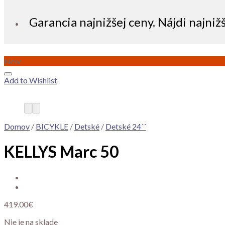
Garancia najnižšej ceny. Nájdi najniž
New
Add to Wishlist
Domov
/
BICYKLE
/
Detské
/
Detské 24´´
KELLYS Marc 50
419.00
€
Nie je na sklade