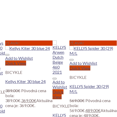
ZĽAVA!
ZĽAVA!
Add to Wishlist
Quick View
Add to Wishlist
o
Quick View
BICYKLE
st
BICYKLE
Kellys Kiter 30 blue 24
Add to
KELLYS Spider 30 (29)
Wishlist
389.00
€
Pôvodná cena
M/L
KLE
Quick
bola:
View
389.00€.
369.00
€
Aktuálna
569.00
€
Pôvodná cena
cena je: 369.00€.
bola:
30
BICYKLE
569.00€.
489.00
€
Aktuálna
old
KELLYS
cena je: 489.00€.