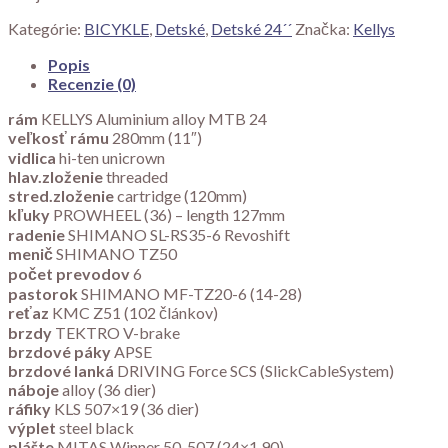
Kategórie:
BICYKLE
,
Detské
,
Detské 24´´
Značka:
Kellys
Popis
Recenzie (0)
rám
KELLYS Aluminium alloy MTB 24
veľkosť rámu
280mm (11″)
vidlica
hi-ten unicrown
hlav.zloženie
threaded
stred.zloženie
cartridge (120mm)
kľuky
PROWHEEL (36) – length 127mm
radenie
SHIMANO SL-RS35-6 Revoshift
menič
SHIMANO TZ50
počet prevodov
6
pastorok
SHIMANO MF-TZ20-6 (14-28)
reťaz
KMC Z51 (102 článkov)
brzdy
TEKTRO V-brake
brzdové páky
APSE
brzdové lanká
DRIVING Force SCS (SlickCableSystem)
náboje
alloy (36 dier)
ráfiky
KLS 507×19 (36 dier)
výplet
steel black
plášte
MITAS Winner 50-507 (24×1.90)