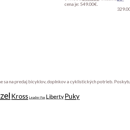
cena je: 549.00€.
329.0
e sa na predaj bicyklov, doplnkov a cyklistických potrieb. Poskyt
zel
Kross
Puky
Liberty
Leader Fox