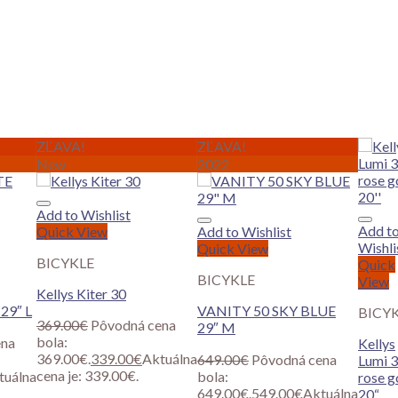
ZĽAVA!
ZĽAVA!
New
2022
Add to Wishlist
Add t
Quick View
Add to Wishlist
Wishli
Quick View
BICYKLE
Quick
BICYKLE
View
Kellys Kiter 30
29″ L
VANITY 50 SKY BLUE
BICY
369.00
€
Pôvodná cena
29″ M
bola:
ena
Kellys
369.00€.
339.00
€
Aktuálna
649.00
€
Pôvodná cena
Lumi 
cena je: 339.00€.
tuálna
bola:
rose g
649.00€.
549.00
€
Aktuálna
20“