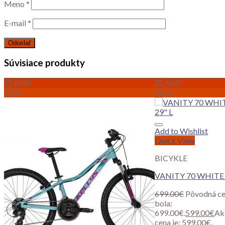
Meno
*
E-mail
*
Súvisiace produkty
ZĽAVA!
ZĽAVA!
2024
2022
Add to Wishlist
Quick View
BICYKLE
VANITY 70 WHITE 
699.00
€
Pôvodná c
bola:
699.00€.
599.00
€
Ak
cena je: 599.00€.