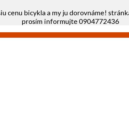
šiu cenu bicykla a my ju dorovnáme! stránk
prosím informujte 0904772436