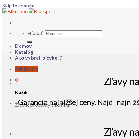
Skip to content
Hľadať:
Domov
Katalóg
Ako vybrať bicykel ?
Prihlásenie
Zľavy n
0
Košík
Garancia najnižšej ceny. Nájdi najniž
Žiadne produkty v košíku.
Zľavy n