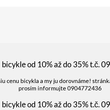
a bicykle od 10% až do 35% t.č.
šiu cenu bicykla a my ju dorovnáme! stránk
prosím informujte 0904772436
a bicykle od 10% až do 35% t.č.