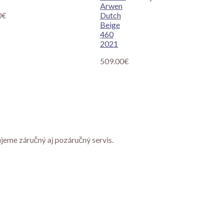
Arwen
0
€
Dutch
Beige
460
2021
509.00
€
ujeme záručný aj pozáručný servis.