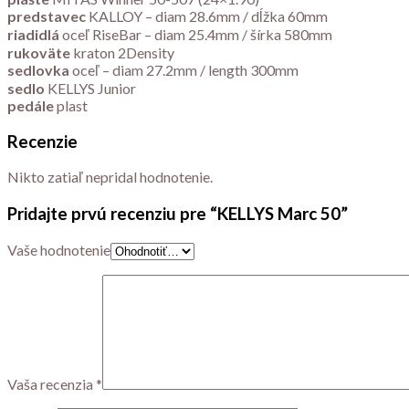
predstavec
KALLOY – diam 28.6mm / dĺžka 60mm
riadidlá
oceľ RiseBar – diam 25.4mm / šírka 580mm
rukoväte
kraton 2Density
sedlovka
oceľ – diam 27.2mm / length 300mm
sedlo
KELLYS Junior
pedále
plast
Recenzie
Nikto zatiaľ nepridal hodnotenie.
Pridajte prvú recenziu pre “KELLYS Marc 50”
Vaše hodnotenie
Vaša recenzia
*