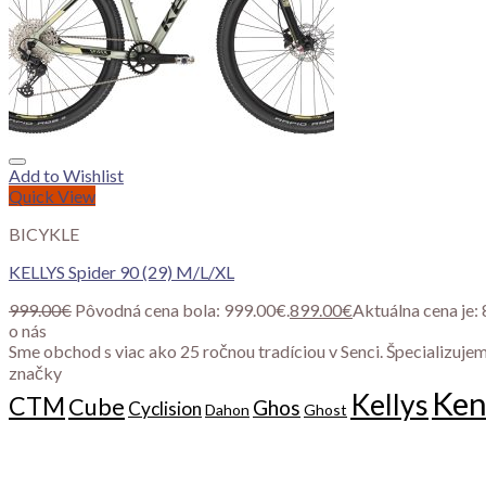
Add to Wishlist
Quick View
BICYKLE
KELLYS Spider 90 (29) M/L/XL
999.00
€
Pôvodná cena bola: 999.00€.
899.00
€
Aktuálna cena je:
o nás
Sme obchod s viac ako 25 ročnou tradíciou v Senci. Špecializujem
značky
Ken
Kellys
CTM
Cube
Ghos
Cyclision
Dahon
Ghost