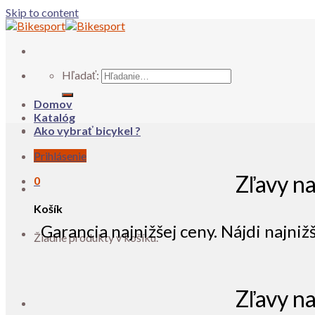
Skip to content
Hľadať:
Domov
Katalóg
Ako vybrať bicykel ?
Prihlásenie
Zľavy n
0
Košík
Garancia najnižšej ceny. Nájdi najniž
Žiadne produkty v košíku.
Zľavy n