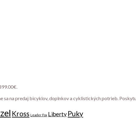
 899.00€.
e sa na predaj bicyklov, doplnkov a cyklistických potrieb. Poskyt
zel
Kross
Puky
Liberty
Leader Fox