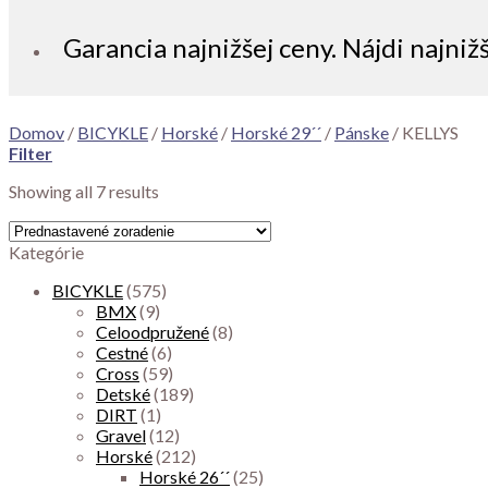
Garancia najnižšej ceny. Nájdi najniž
Domov
/
BICYKLE
/
Horské
/
Horské 29´´
/
Pánske
/
KELLYS
Filter
Showing all 7 results
Kategórie
BICYKLE
(575)
BMX
(9)
Celoodpružené
(8)
Cestné
(6)
Cross
(59)
Detské
(189)
DIRT
(1)
Gravel
(12)
Horské
(212)
Horské 26´´
(25)