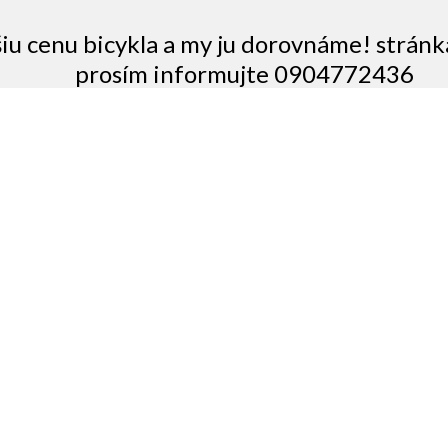
šiu cenu bicykla a my ju dorovnáme! stránk
prosím informujte 0904772436