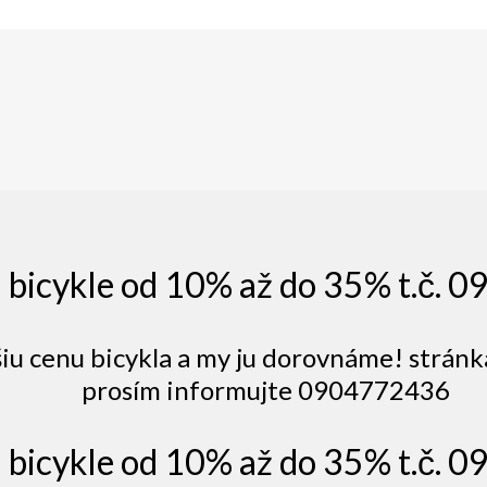
a bicykle od 10% až do 35% t.č.
šiu cenu bicykla a my ju dorovnáme! stránk
prosím informujte 0904772436
a bicykle od 10% až do 35% t.č.