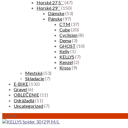
Horské 27,5´´
(47)
Horské 29´´
(150)
Dámske
(53)
Pánske
(97)
CTM
(37)
Cube
(20)
Cyclision
(8)
Dema
(3)
GHOST
(10)
Kelly
(1)
KELLYS
(7)
Kenzel
(2)
Kross
(9)
Mestské
(53)
Skladacie
(7)
E-BIKE
(132)
Gravel
(6)
OBLEČENIE
(11)
Odrážadlá
(11)
Uncategorized
(7)
ZĽAVA!