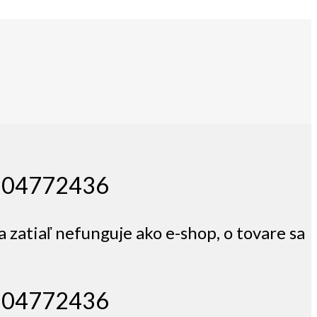
 0904772436
a zatiaľ nefunguje ako e-shop, o tovare sa
 0904772436