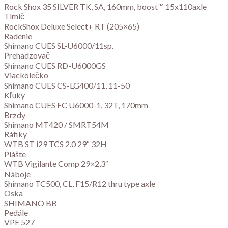
Rock Shox 35 SILVER TK, SA, 160mm, boost™ 15x110axle
Tlmič
RockShox Deluxe Select+ RT (205×65)
Radenie
Shimano CUES SL-U6000/11sp.
Prehadzovač
Shimano CUES RD-U6000GS
Viackolečko
Shimano CUES CS-LG400/11, 11-50
Kľuky
Shimano CUES FC U6000-1, 32T, 170mm
Brzdy
Shimano MT420 / SMRT54M
Ráfiky
WTB ST i29 TCS 2.0 29″ 32H
Plášte
WTB Vigilante Comp 29×2,3″
Náboje
Shimano TC500, CL, F15/R12 thru type axle
Oska
SHIMANO BB
Pedále
VPE 527