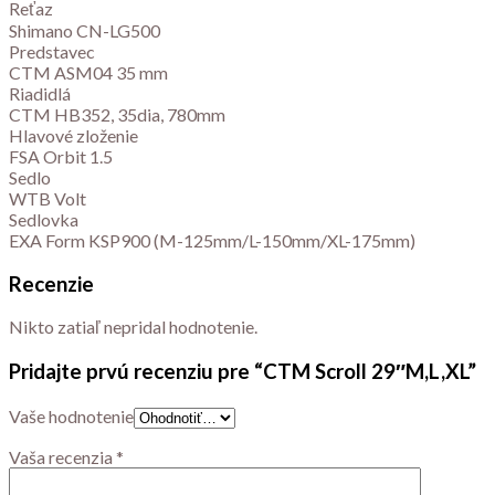
Reťaz
Shimano CN-LG500
Predstavec
CTM ASM04 35 mm
Riadidlá
CTM HB352, 35dia, 780mm
Hlavové zloženie
FSA Orbit 1.5
Sedlo
WTB Volt
Sedlovka
EXA Form KSP900 (M-125mm/L-150mm/XL-175mm)
Recenzie
Nikto zatiaľ nepridal hodnotenie.
Pridajte prvú recenziu pre “CTM Scroll 29″M,L,XL”
Vaše hodnotenie
Vaša recenzia
*