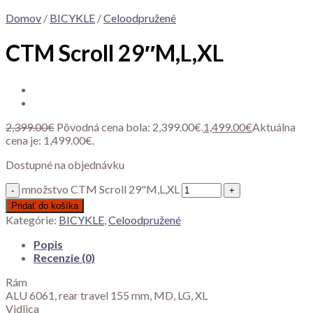
Domov
/
BICYKLE
/
Celoodpružené
CTM Scroll 29″M,L,XL
2,399.00
€
Pôvodná cena bola: 2,399.00€.
1,499.00
€
Aktuálna
cena je: 1,499.00€.
Dostupné na objednávku
množstvo CTM Scroll 29"M,L,XL
Pridať do košíka
Kategórie:
BICYKLE
,
Celoodpružené
Popis
Recenzie (0)
Rám
ALU 6061, rear travel 155 mm, MD, LG, XL
Vidlica