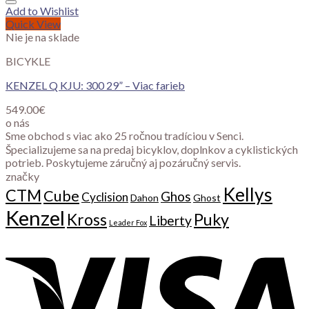
Add to Wishlist
Quick View
Nie je na sklade
BICYKLE
KENZEL Q KJU: 300 29” – Viac farieb
549.00
€
o nás
Sme obchod s viac ako 25 ročnou tradíciou v Senci.
Špecializujeme sa na predaj bicyklov, doplnkov a cyklistických
potrieb. Poskytujeme záručný aj pozáručný servis.
značky
Kellys
CTM
Cube
Ghos
Cyclision
Dahon
Ghost
Kenzel
Kross
Puky
Liberty
Leader Fox