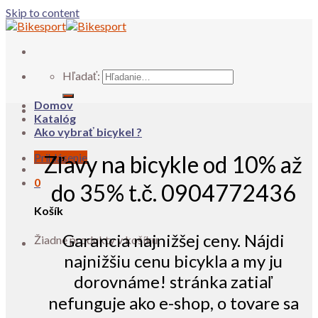
Skip to content
Hľadať:
Domov
Katalóg
Ako vybrať bicykel ?
Prihlásenie
Zľavy na bicykle od 10% až
0
do 35% t.č. 0904772436
Košík
Garancia najnižšej ceny. Nájdi
Žiadne produkty v košíku.
najnižšiu cenu bicykla a my ju
dorovnáme! stránka zatiaľ
nefunguje ako e-shop, o tovare sa