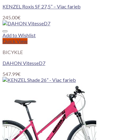
KENZEL Roxis SF 27,5” – Viac farieb
245.00
€
Add to Wishlist
Quick View
BICYKLE
DAHON VitesseD7
547.99
€