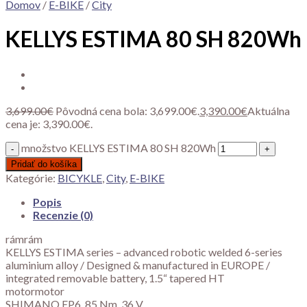
Domov
/
E-BIKE
/
City
KELLYS ESTIMA 80 SH 820Wh
3,699.00
€
Pôvodná cena bola: 3,699.00€.
3,390.00
€
Aktuálna
cena je: 3,390.00€.
množstvo KELLYS ESTIMA 80 SH 820Wh
Pridať do košíka
Kategórie:
BICYKLE
,
City
,
E-BIKE
Popis
Recenzie (0)
rámrám
KELLYS ESTIMA series – advanced robotic welded 6-series
aluminium alloy / Designed & manufactured in EUROPE /
integrated removable battery, 1.5“ tapered HT
motormotor
SHIMANO EP6, 85 Nm, 36 V