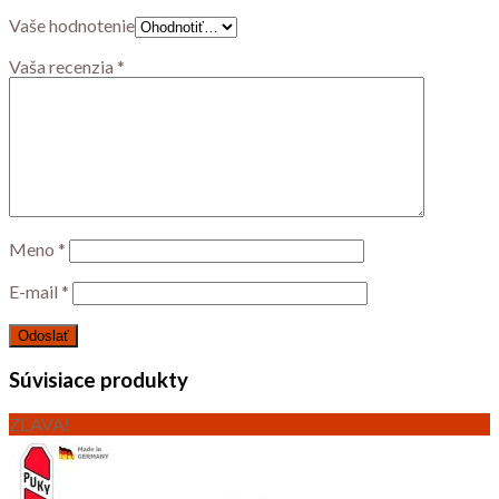
Vaše hodnotenie
Vaša recenzia
*
Meno
*
E-mail
*
Súvisiace produkty
ZĽAVA!