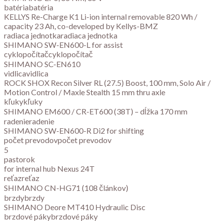
batériabatéria
KELLYS Re-Charge K1 Li-ion internal removable 820 Wh /
capacity 23 Ah, co-developed by Kellys-BMZ
radiaca jednotkaradiaca jednotka
SHIMANO SW-EN600-L for assist
cyklopočítačcyklopočítač
SHIMANO SC-EN610
vidlicavidlica
ROCK SHOX Recon Silver RL (27.5) Boost, 100 mm, Solo Air /
Motion Control / Maxle Stealth 15 mm thru axle
kľukykľuky
SHIMANO EM600 / CR-ET600 (38T) – dĺžka 170 mm
radenieradenie
SHIMANO SW-EN600-R Di2 for shifting
počet prevodovpočet prevodov
5
pastorok
for internal hub Nexus 24T
reťazreťaz
SHIMANO CN-HG71 (108 článkov)
brzdybrzdy
SHIMANO Deore MT410 Hydraulic Disc
brzdové pákybrzdové páky