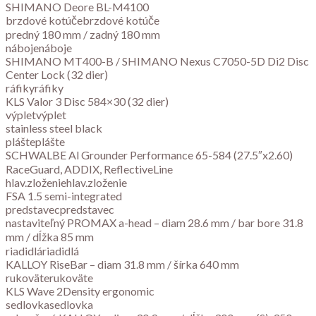
SHIMANO Deore BL-M4100
brzdové kotúčebrzdové kotúče
predný 180 mm / zadný 180 mm
nábojenáboje
SHIMANO MT400-B / SHIMANO Nexus C7050-5D Di2 Disc
Center Lock (32 dier)
ráfikyráfiky
KLS Valor 3 Disc 584×30 (32 dier)
výpletvýplet
stainless steel black
plášteplášte
SCHWALBE Al Grounder Performance 65-584 (27.5″x2.60)
RaceGuard, ADDIX, ReflectiveLine
hlav.zloženiehlav.zloženie
FSA 1.5 semi-integrated
predstavecpredstavec
nastaviteľný PROMAX a-head – diam 28.6 mm / bar bore 31.8
mm / dĺžka 85 mm
riadidláriadidlá
KALLOY RiseBar – diam 31.8 mm / šírka 640 mm
rukoväterukoväte
KLS Wave 2Density ergonomic
sedlovkasedlovka