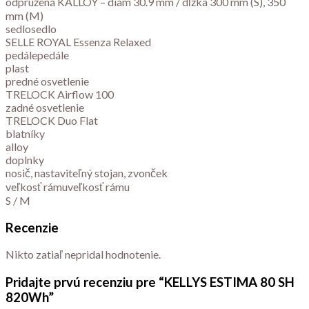
odpružená KALLOY – diam 30.9 mm / dĺžka 300 mm (S), 350
mm (M)
sedlosedlo
SELLE ROYAL Essenza Relaxed
pedálepedále
plast
predné osvetlenie
TRELOCK Airflow 100
zadné osvetlenie
TRELOCK Duo Flat
blatníky
alloy
doplnky
nosič, nastaviteľný stojan, zvonček
veľkosť rámuveľkosť rámu
S / M
Recenzie
Nikto zatiaľ nepridal hodnotenie.
Pridajte prvú recenziu pre “KELLYS ESTIMA 80 SH
820Wh”