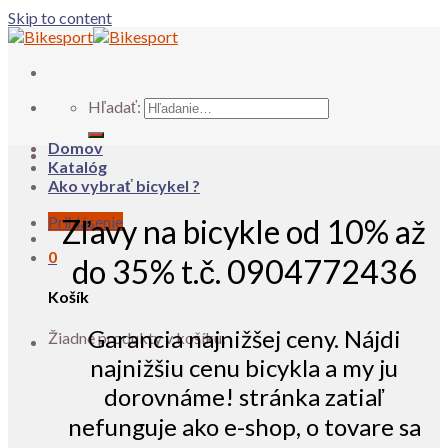
Skip to content
Hľadať:
Domov
Katalóg
Ako vybrať bicykel ?
Prihlásenie
Zľavy na bicykle od 10% až
0
do 35% t.č. 0904772436
Košík
Garancia najnižšej ceny. Nájdi
Žiadne produkty v košíku.
najnižšiu cenu bicykla a my ju
dorovnáme! stránka zatiaľ
nefunguje ako e-shop, o tovare sa