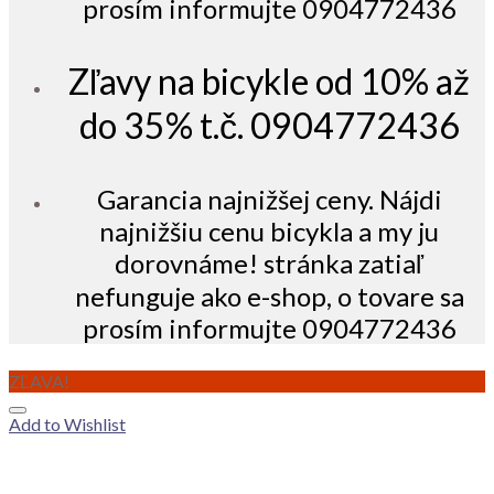
prosím informujte 0904772436
Zľavy na bicykle od 10% až
do 35% t.č. 0904772436
Garancia najnižšej ceny. Nájdi
najnižšiu cenu bicykla a my ju
dorovnáme! stránka zatiaľ
nefunguje ako e-shop, o tovare sa
prosím informujte 0904772436
ZĽAVA!
Add to Wishlist