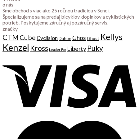
o nás
Sme obchod s viac ako 25 ročnou tradíciou v Senci.
Špecializujeme sa na predaj bicyklov, doplnkov a cyklistických
potrieb. Poskytujeme záručný aj pozáručný servis.
značky
Kellys
CTM
Cube
Ghos
Cyclision
Dahon
Ghost
Kenzel
Kross
Puky
Liberty
Leader Fox