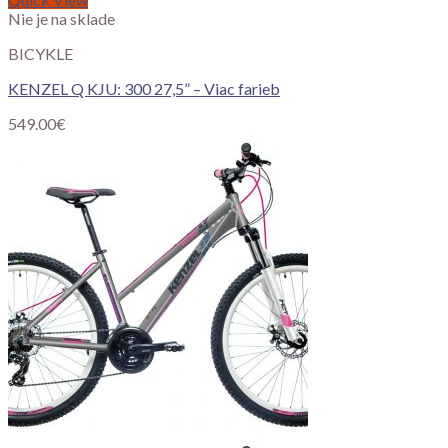
Nie je na sklade
BICYKLE
KENZEL Q KJU: 300 27,5” – Viac farieb
549.00
€