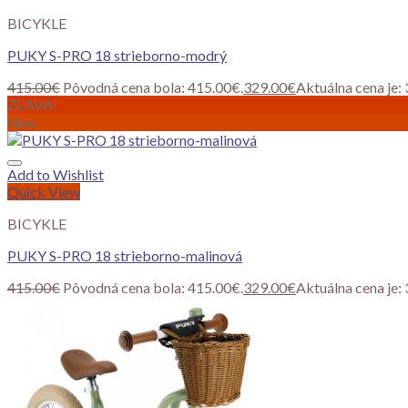
BICYKLE
PUKY S-PRO 18 strieborno-modrý
415.00
€
Pôvodná cena bola: 415.00€.
329.00
€
Aktuálna cena je:
ZĽAVA!
New
Add to Wishlist
Quick View
BICYKLE
PUKY S-PRO 18 strieborno-malinová
415.00
€
Pôvodná cena bola: 415.00€.
329.00
€
Aktuálna cena je: