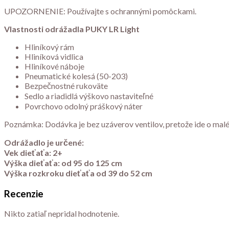
UPOZORNENIE: Používajte s ochrannými pomôckami.
Vlastnosti odrážadla PUKY LR Light
Hliníkový rám
Hliníková vidlica
Hliníkové náboje
Pneumatické kolesá (50-203)
Bezpečnostné rukoväte
Sedlo a riadidlá výškovo nastaviteľné
Povrchovo odolný práškový náter
Poznámka: Dodávka je bez uzáverov ventilov, pretože ide o mal
Odrážadlo je určené:
Vek dieťaťa: 2+
Výška dieťaťa: od 95 do 125 cm
Výška rozkroku dieťaťa od 39 do 52 cm
Recenzie
Nikto zatiaľ nepridal hodnotenie.