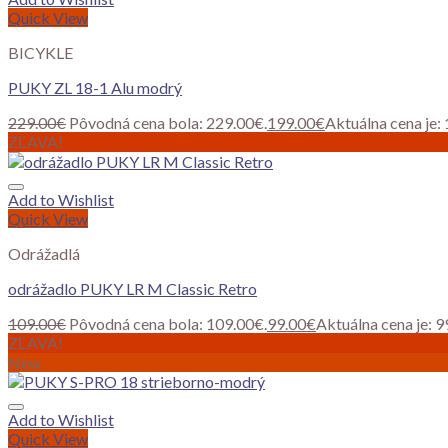
Quick View
BICYKLE
PUKY ZL 18-1 Alu modrý
229.00
€
Pôvodná cena bola: 229.00€.
199.00
€
Aktuálna cena je:
ZĽAVA!
Add to Wishlist
Quick View
Odrážadlá
odrážadlo PUKY LR M Classic Retro
109.00
€
Pôvodná cena bola: 109.00€.
99.00
€
Aktuálna cena je: 9
ZĽAVA!
New
Add to Wishlist
Quick View