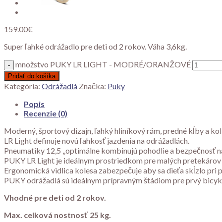
159.00
€
Super ľahké odrážadlo pre deti od 2 rokov. Váha 3,6kg.
množstvo PUKY LR LIGHT - MODRÉ/ORANŽOVÉ
Pridať do košíka
Kategória:
Odrážadlá
Značka:
Puky
Popis
Recenzie (0)
Moderný, športový dizajn, ľahký hliníkový rám, predné kĺby a kol
LR Light definuje novú ľahkosť jazdenia na odrážadlách.
Pneumatiky 12,5 „optimálne kombinujú pohodlie a bezpečnosť na
PUKY LR Light je ideálnym prostriedkom pre malých pretekárov a
Ergonomická vidlica kolesa zabezpečuje aby sa dieťa skĺzlo pri 
PUKY odrážadlá sú ideálnym prípravným štádiom pre prvý bicyk
Vhodné pre deti od 2 rokov.
Max. celková nostnosť 25 kg.