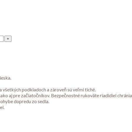
ieska.
 všetkých podkladoch a zároveň sú veľmi tiché.
ko aj pre začiatočníkov. Bezpečnostné rukoväte riadidiel chránia 
pohybe dopredu zo sedla.
el.