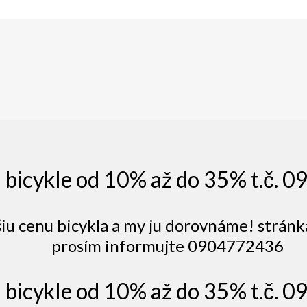
a bicykle od 10% až do 35% t.č.
šiu cenu bicykla a my ju dorovnáme! stránk
prosím informujte 0904772436
a bicykle od 10% až do 35% t.č.