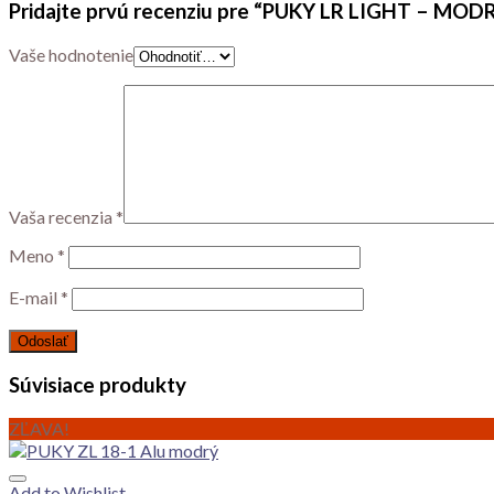
Pridajte prvú recenziu pre “PUKY LR LIGHT – M
Vaše hodnotenie
Vaša recenzia
*
Meno
*
E-mail
*
Súvisiace produkty
ZĽAVA!
Add to Wishlist