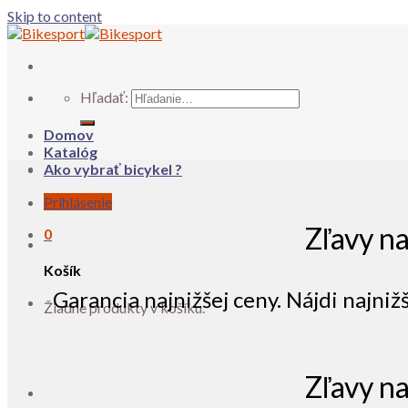
Skip to content
Hľadať:
Domov
Katalóg
Ako vybrať bicykel ?
Prihlásenie
Zľavy n
0
Košík
Garancia najnižšej ceny. Nájdi najniž
Žiadne produkty v košíku.
Zľavy n